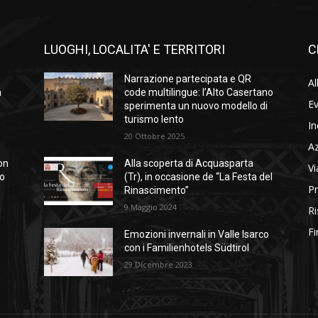
LUOGHI, LOCALITA' E TERRITORI
C
Narrazione partecipata e QR
Al
a
code multilingue: l’Alto Casertano
Ev
sperimenta un nuovo modello di
turismo lento
In
20 Ottobre 2025
A
on
Alla scoperta di Acquasparta
Vi
so
(Tr), in occasione de “La Festa del
Pr
Rinascimento”
9 Maggio 2024
Ri
Fi
Emozioni invernali in Valle Isarco
con i Familienhotels Südtirol
29 Dicembre 2023