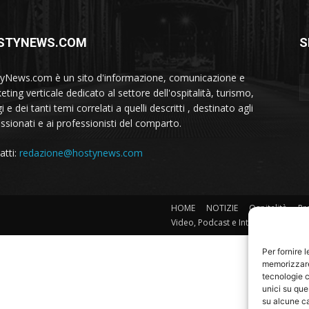
STYNEWS.COM
S
yNews.com è un sito d'informazione, comunicazione e
ting verticale dedicato al settore dell'ospitalità, turismo,
i e dei tanti temi correlati a quelli descritti , destinato agli
ssionati e ai professionisti del comparto.
atti:
redazione@hostynews.com
HOME
NOTIZIE
Ospitalità
Pr
Video, Podcast e Interviste
Per fornire 
memorizzare 
tecnologie c
unici su que
su alcune ca