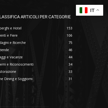
IT
LASSIFICA ARTICOLI PER CATEGORIE
berghi e Hotel
153
enti e Fiere
106
dagini e Ricerche
75
ziende
46
aggi e Vacanze
44
emi e Riconoscimenti
34
storazione
33
ne Dining e Soggiorni
31