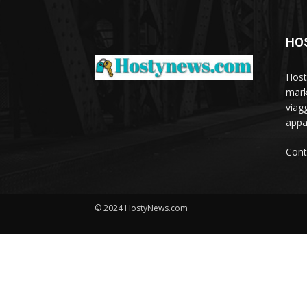
HO
Host
marke
viagg
appa
Cont
© 2024 HostyNews.com