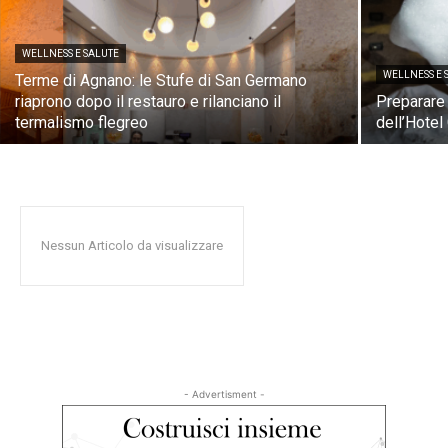
WELLNESS E SALUTE
WELLNESS E 
Terme di Agnano: le Stufe di San Germano
riaprono dopo il restauro e rilanciano il
Preparare 
termalismo flegreo
dell’Hotel
Nessun Articolo da visualizzare
- Advertisment -