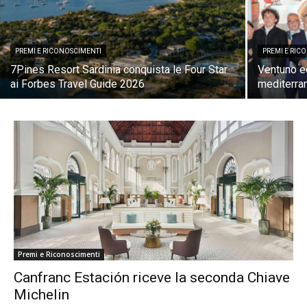
PREMI E RICONOSCIMENTI
PREMI E RIC
7Pines Resort Sardinia conquista le Four Star
Ventuno ec
ai Forbes Travel Guide 2026
mediterra
Premi e Riconoscimenti
Canfranc Estación riceve la seconda Chiave
Michelin