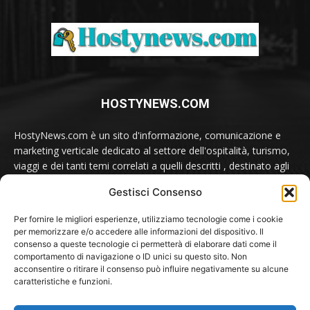
HOSTYNEWS.COM
HostyNews.com è un sito d'informazione, comunicazione e
marketing verticale dedicato al settore dell'ospitalità, turismo,
viaggi e dei tanti temi correlati a quelli descritti , destinato agli
appassionati e ai professionisti del comparto.
Gestisci Consenso
Contatti:
redazione@hostynews.com
Per fornire le migliori esperienze, utilizziamo tecnologie come i cookie
per memorizzare e/o accedere alle informazioni del dispositivo. Il
consenso a queste tecnologie ci permetterà di elaborare dati come il
comportamento di navigazione o ID unici su questo sito. Non
SEGUICI SU
acconsentire o ritirare il consenso può influire negativamente su alcune
caratteristiche e funzioni.