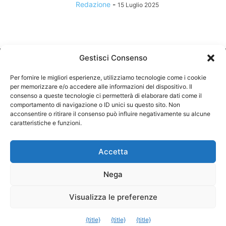
Redazione
-
15 Luglio 2025
Gestisci Consenso
Per fornire le migliori esperienze, utilizziamo tecnologie come i cookie
per memorizzare e/o accedere alle informazioni del dispositivo. Il
consenso a queste tecnologie ci permetterà di elaborare dati come il
comportamento di navigazione o ID unici su questo sito. Non
CHI SIAMO
acconsentire o ritirare il consenso può influire negativamente su alcune
caratteristiche e funzioni.
SEGUICI
Accetta
Nega
©
Visualizza le preferenze
Exit mobile version
{title}
{title}
{title}