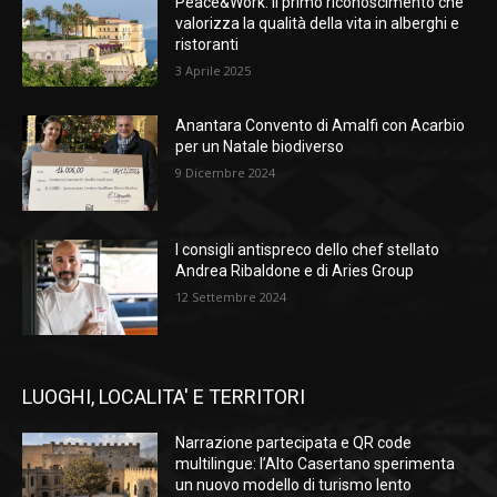
Peace&Work: il primo riconoscimento che
valorizza la qualità della vita in alberghi e
ristoranti
3 Aprile 2025
Anantara Convento di Amalfi con Acarbio
per un Natale biodiverso
9 Dicembre 2024
I consigli antispreco dello chef stellato
Andrea Ribaldone e di Aries Group
12 Settembre 2024
LUOGHI, LOCALITA' E TERRITORI
Narrazione partecipata e QR code
multilingue: l’Alto Casertano sperimenta
un nuovo modello di turismo lento