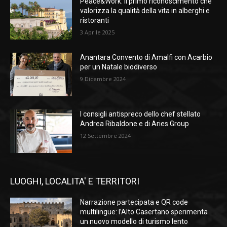
Peace&Work: il primo riconoscimento che
valorizza la qualità della vita in alberghi e
ristoranti
3 Aprile 2025
Anantara Convento di Amalfi con Acarbio
per un Natale biodiverso
9 Dicembre 2024
I consigli antispreco dello chef stellato
Andrea Ribaldone e di Aries Group
12 Settembre 2024
LUOGHI, LOCALITA' E TERRITORI
Narrazione partecipata e QR code
multilingue: l’Alto Casertano sperimenta
un nuovo modello di turismo lento