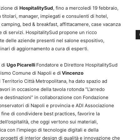
izione di
HospitalitySud
, fino a mercoledì 19 febbraio,
titolari, manager, impiegati e consulenti di hotel,
gi, camping, bed & breakfast, affittacamere, case vacanza
e di servizi. HospitalitySud propone un ricco
te delle aziende presenti nel salone espositivo,
inari di aggiornamento a cura di esperti.
 di
Ugo Picarelli
Fondatore e Direttore HospitalitySud
ismo Comune di Napoli e di
Vincenzo
erritorio Città Metropolitana, ha dato spazio ad
 lavori in occasione della tavola rotonda “L’arredo
elle destinazioni” in collaborazione con Fondazione
Conservatori di Napoli e provincia e ADI Associazione
 fine di condividere best practices, favorire la
ell’ospitalità, che oggi vertono sui materiali,
ca con l’impiego di tecnologie digitali e della
di progetti di interior design di qualità e innovazione che