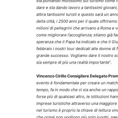
sta puntando moltissimo sul turismo come fa
dare e sta dando lavoro a tantissimi giovani
attira tantissimi turisti e questo sarà un a
della città, i 2500 anni per il quale offrir
milioni di pellegrini che arrivano a Roma e 
come migliorare l’accoglienza; stiamo già fac
speranza che il Papa ha indicato e che il Giu
febbraio i nostri tour dedicati alle donne di
grande successo. Vogliamo dare il nostro so
sia sempre di più una realtà importante
”.
Vincenzo Cirillo Consigliere Delegato Prom
evento è fondamentale per creare un matching 
tempo, fa in modo che ci sia anche un rappor
forse più di qualsiasi altro, le istituzioni h
imprese turistiche attraverso una maggiore i
nel turismo è proprio la chiave di lettura vin
che ormai non vogliono più solo luoghi, paes