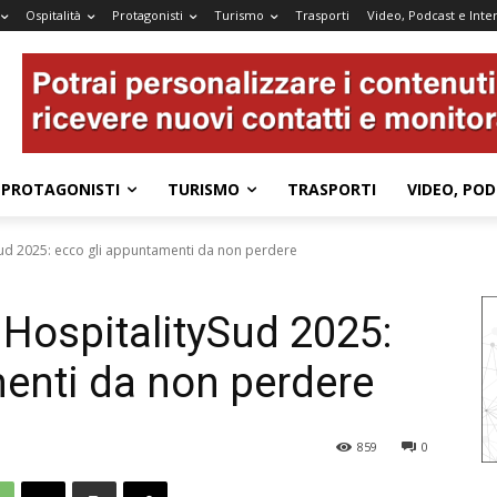
Ospitalità
Protagonisti
Turismo
Trasporti
Video, Podcast e Inter
PROTAGONISTI
TURISMO
TRASPORTI
VIDEO, POD
Sud 2025: ecco gli appuntamenti da non perdere
 HospitalitySud 2025:
enti da non perdere
859
0