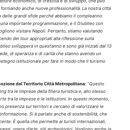
ttore economico, di crescita e di sviluppo, che può
, formando anche nuove professionalità. La nostra città
nno delle grandi sfide perché abbiamo il compleanno
emo una importante programmazione, e il Giubileo con
vogliono visitare Napoli. Pertanto, stiamo valutando
endo dei tour appropriati alla riflessione sulla
bileo svilupperà in quest’anno e sono già iniziati dal 13
 fede, di speranza e di carità che stanno avendo un
stegno istituzionale per fare in modo che il turismo
ozione del Territorio Città Metropolitana
: “
Questo
tra le imprese della filiera turistica e, allo stesso
to tra le imprese e le istituzioni. In questo momento,
anno presenza sui territori e cercano di valorizzare le
nformazione. Si è parlato anche di sostenibilità, che
cente. È quella che permette ai turisti internazionali,
aggi, opere d’arte, siti archeologici. Vogliono anche la