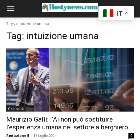
IT
Tags
Intuizione umana
Tag:
intuizione umana
Ospitalità
Maurizio Galli: l’Ai non può sostituire
l’esperienza umana nel settore alberghiero
Redazione 5
-
15 Luglio 2024
0