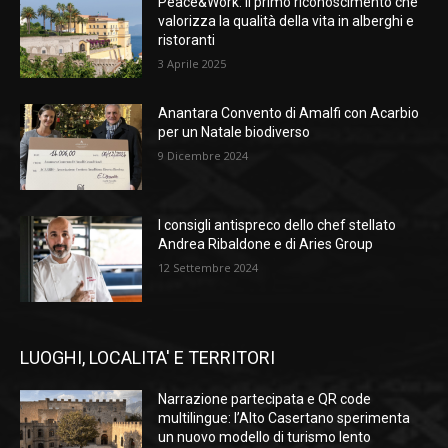
Peace&Work: il primo riconoscimento che
valorizza la qualità della vita in alberghi e
ristoranti
3 Aprile 2025
Anantara Convento di Amalfi con Acarbio
per un Natale biodiverso
9 Dicembre 2024
I consigli antispreco dello chef stellato
Andrea Ribaldone e di Aries Group
12 Settembre 2024
LUOGHI, LOCALITA' E TERRITORI
Narrazione partecipata e QR code
multilingue: l’Alto Casertano sperimenta
un nuovo modello di turismo lento