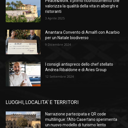
Peace&Work: il primo riconoscimento che
valorizza la qualità della vita in alberghi e
ristoranti
3 Aprile 2025
Anantara Convento di Amalfi con Acarbio
per un Natale biodiverso
9 Dicembre 2024
I consigli antispreco dello chef stellato
Andrea Ribaldone e di Aries Group
12 Settembre 2024
LUOGHI, LOCALITA' E TERRITORI
Narrazione partecipata e QR code
multilingue: l’Alto Casertano sperimenta
un nuovo modello di turismo lento