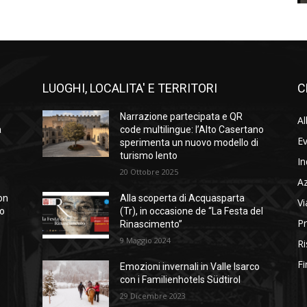
LUOGHI, LOCALITA' E TERRITORI
C
Narrazione partecipata e QR
Al
a
code multilingue: l’Alto Casertano
Ev
sperimenta un nuovo modello di
turismo lento
In
20 Ottobre 2025
A
on
Alla scoperta di Acquasparta
Vi
so
(Tr), in occasione de “La Festa del
Pr
Rinascimento”
9 Maggio 2024
Ri
Fi
Emozioni invernali in Valle Isarco
con i Familienhotels Südtirol
29 Dicembre 2023