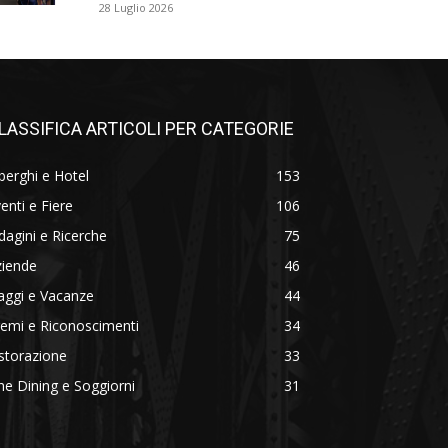
28 Luglio 2026
LASSIFICA ARTICOLI PER CATEGORIE
berghi e Hotel
153
enti e Fiere
106
dagini e Ricerche
75
ziende
46
aggi e Vacanze
44
emi e Riconoscimenti
34
storazione
33
ne Dining e Soggiorni
31