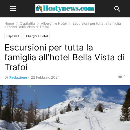
Home
Ospitalità
Alberghi e Hotel
Escursioni per tutta la famiglia
all’hotel Bella Vista di Trafoi
Ospitalità
Alberghi e Hotel
Escursioni per tutta la
famiglia all’hotel Bella Vista di
Trafoi
0
Di
Redazione
-
22 Febbraio 2024