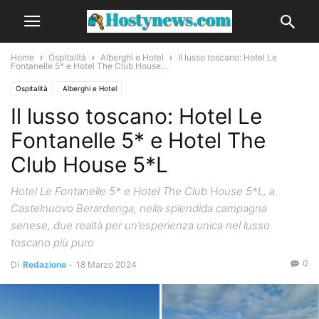
Home
Ospitalità
Alberghi e Hotel
Il lusso toscano: Hotel Le
Fontanelle 5* e Hotel The Club House...
Ospitalità
Alberghi e Hotel
Il lusso toscano: Hotel Le
Fontanelle 5* e Hotel The
Club House 5*L
Hotel Le Fontanelle 5* e Hotel The Club House 5*L, a
Castelnuovo Berardenga, nella splendida campagna
senese, due realtà per un’esperienza unica nel lusso
toscano più puro
0
Di
Redazione
-
18 Marzo 2024