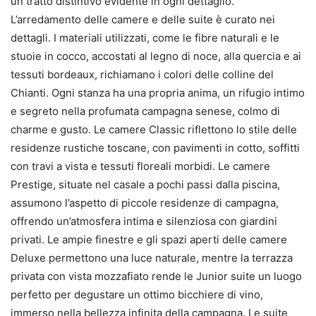
un tratto distintivo evidente in ogni dettaglio.
L’arredamento delle camere e delle suite è curato nei
dettagli. I materiali utilizzati, come le fibre naturali e le
stuoie in cocco, accostati al legno di noce, alla quercia e ai
tessuti bordeaux, richiamano i colori delle colline del
Chianti. Ogni stanza ha una propria anima, un rifugio intimo
e segreto nella profumata campagna senese, colmo di
charme e gusto. Le camere Classic riflettono lo stile delle
residenze rustiche toscane, con pavimenti in cotto, soffitti
con travi a vista e tessuti floreali morbidi. Le camere
Prestige, situate nel casale a pochi passi dalla piscina,
assumono l’aspetto di piccole residenze di campagna,
offrendo un’atmosfera intima e silenziosa con giardini
privati. Le ampie finestre e gli spazi aperti delle camere
Deluxe permettono una luce naturale, mentre la terrazza
privata con vista mozzafiato rende le Junior suite un luogo
perfetto per degustare un ottimo bicchiere di vino,
immerso nella bellezza infinita della campagna. Le suite