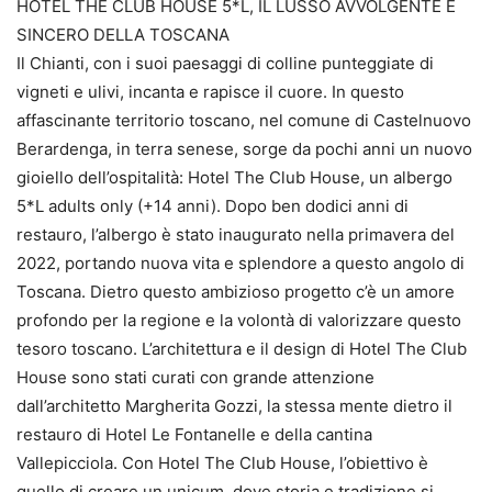
HOTEL THE CLUB HOUSE 5*L, IL LUSSO AVVOLGENTE E
SINCERO DELLA TOSCANA
Il Chianti, con i suoi paesaggi di colline punteggiate di
vigneti e ulivi, incanta e rapisce il cuore. In questo
affascinante territorio toscano, nel comune di Castelnuovo
Berardenga, in terra senese, sorge da pochi anni un nuovo
gioiello dell’ospitalità: Hotel The Club House, un albergo
5*L adults only (+14 anni). Dopo ben dodici anni di
restauro, l’albergo è stato inaugurato nella primavera del
2022, portando nuova vita e splendore a questo angolo di
Toscana. Dietro questo ambizioso progetto c’è un amore
profondo per la regione e la volontà di valorizzare questo
tesoro toscano. L’architettura e il design di Hotel The Club
House sono stati curati con grande attenzione
dall’architetto Margherita Gozzi, la stessa mente dietro il
restauro di Hotel Le Fontanelle e della cantina
Vallepicciola. Con Hotel The Club House, l’obiettivo è
quello di creare un unicum, dove storia e tradizione si