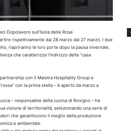
Amici Dopolavoro sull’Isola delle Rose
artire rispettivamente dal 28 marzo dal 27 marzo. I due
llo, riapriranno le loro porte dopo la pausa invernale,
lienza che caratterizza l’indirizzo della “casa
 partnership con il Maistra Hospitality Group e
a “rossa” con la prima stella – è aperto da marzo a
ucca – responsabile della cucina di Rovigno – ha
a visione di territorialità, selezionando una serie di
escatori che garantiscono il meglio della produzione
onomica e ambientale.
ità e alla materia prima del territorio e ispirati al