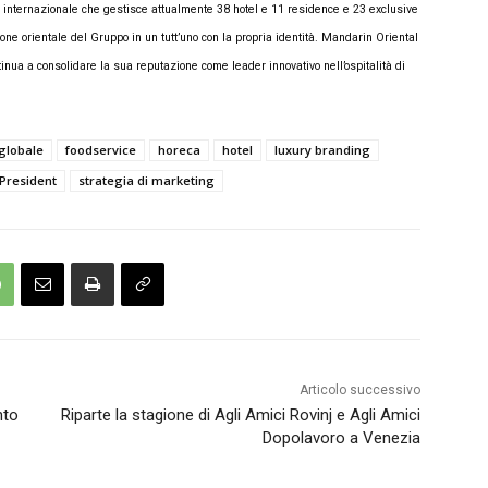
io internazionale che gestisce attualmente 38 hotel e 11 residence e 23 exclusive
ione orientale del Gruppo in un tutt’uno con la propria identità. Mandarin Oriental
inua a consolidare la sua reputazione come leader innovativo nell’ospitalità di
globale
foodservice
horeca
hotel
luxury branding
 President
strategia di marketing
Articolo successivo
nto
Riparte la stagione di Agli Amici Rovinj e Agli Amici
Dopolavoro a Venezia