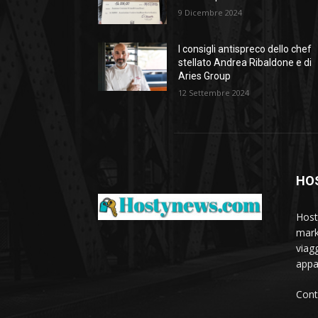
9 Dicembre 2024
I consigli antispreco dello chef
stellato Andrea Ribaldone e di
Aries Group
12 Settembre 2024
HO
Host
marke
viagg
appa
Cont