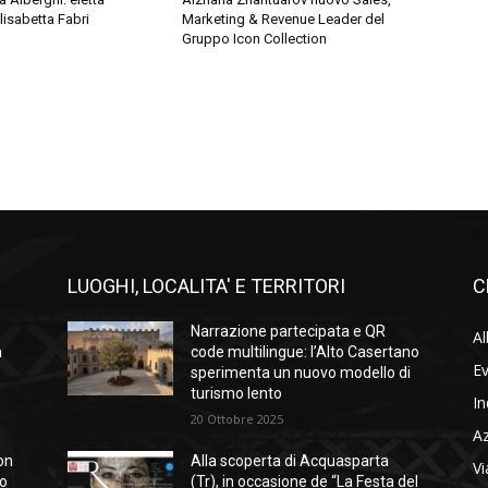
lisabetta Fabri
Marketing & Revenue Leader del
Gruppo Icon Collection
LUOGHI, LOCALITA' E TERRITORI
C
Narrazione partecipata e QR
Al
a
code multilingue: l’Alto Casertano
Ev
sperimenta un nuovo modello di
turismo lento
In
20 Ottobre 2025
A
on
Alla scoperta di Acquasparta
Vi
so
(Tr), in occasione de “La Festa del