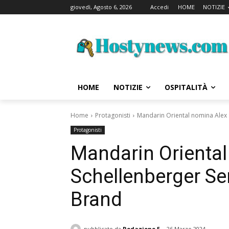
giovedì, Agosto 6, 2026
Accedi
HOME
NOTIZIE
HOME
NOTIZIE
OSPITALITÀ
Home
Protagonisti
Mandarin Oriental nomina Alex 
Protagonisti
Mandarin Oriental
Schellenberger Sen
Brand
pubblicato da
Redazione 5
26 Marzo 2024