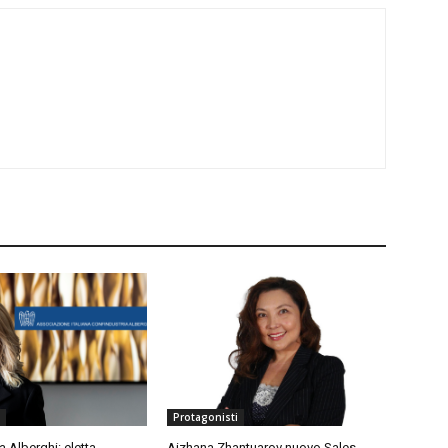
Protagonisti
a Alberghi: eletta
Aizhana Zhantuarov nuovo Sales,