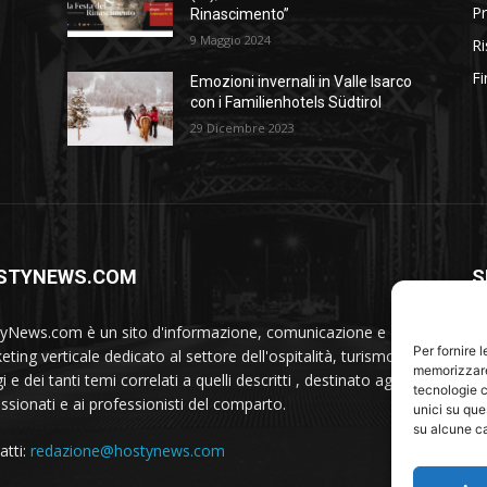
Pr
Rinascimento”
9 Maggio 2024
Ri
Fi
Emozioni invernali in Valle Isarco
con i Familienhotels Südtirol
29 Dicembre 2023
STYNEWS.COM
S
yNews.com è un sito d'informazione, comunicazione e
Per fornire 
ting verticale dedicato al settore dell'ospitalità, turismo,
memorizzare 
i e dei tanti temi correlati a quelli descritti , destinato agli
tecnologie c
ssionati e ai professionisti del comparto.
unici su que
su alcune ca
atti:
redazione@hostynews.com