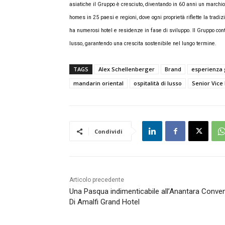
asiatiche il Gruppo è cresciuto, diventando in 60 anni un march
homes in 25 paesi e regioni, dove ogni proprietà riflette la tradiz
ha numerosi hotel e residenze in fase di sviluppo. Il Gruppo cont
lusso, garantendo una crescita sostenibile nel lungo termine.
TAGS
Alex Schellenberger
Brand
esperienza 
mandarin oriental
ospitalità di lusso
Senior Vice
Condividi
Articolo precedente
Una Pasqua indimenticabile all’Anantara Conve
Di Amalfi Grand Hotel