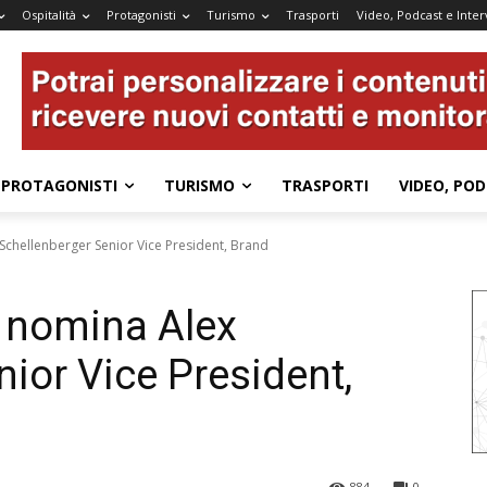
Ospitalità
Protagonisti
Turismo
Trasporti
Video, Podcast e Inter
PROTAGONISTI
TURISMO
TRASPORTI
VIDEO, POD
Schellenberger Senior Vice President, Brand
 nomina Alex
ior Vice President,
884
0