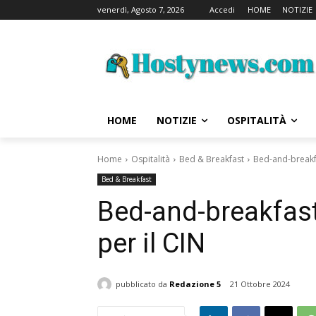
venerdì, Agosto 7, 2026
Accedi
HOME
NOTIZIE
HOME
NOTIZIE
OSPITALITÀ
Home
Ospitalità
Bed & Breakfast
Bed-and-breakfa
Bed & Breakfast
Bed-and-breakfast
per il CIN
pubblicato da
Redazione 5
21 Ottobre 2024