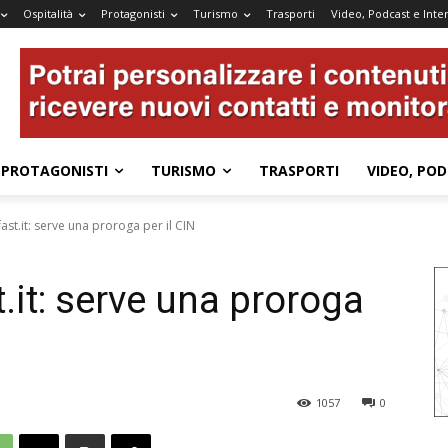
Ospitalità
Protagonisti
Turismo
Trasporti
Video, Podcast e Inter
PROTAGONISTI
TURISMO
TRASPORTI
VIDEO, POD
st.it: serve una proroga per il CIN
.it: serve una proroga
1057
0