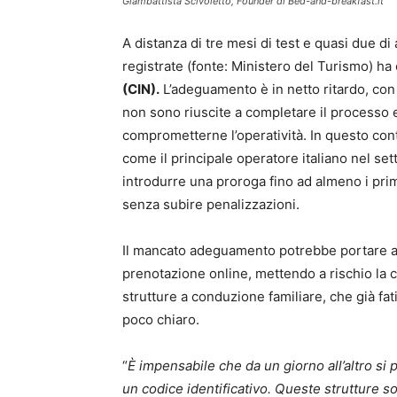
Giambattista Scivoletto, Founder di Bed-and-breakfast.it
A distanza di tre mesi di test e quasi due di 
registrate (fonte: Ministero del Turismo) ha 
(CIN).
L’adeguamento è in netto ritardo, con 
non sono riuscite a completare il processo 
comprometterne l’operatività. In questo co
come il principale operatore italiano nel set
introdurre una proroga fino ad almeno i prim
senza subire penalizzazioni.
Il mancato adeguamento potrebbe portare all
prenotazione online, mettendo a rischio la co
strutture a conduzione familiare, che già f
poco chiaro.
“
È impensabile che da un giorno all’altro si 
un codice identificativo. Queste strutture s