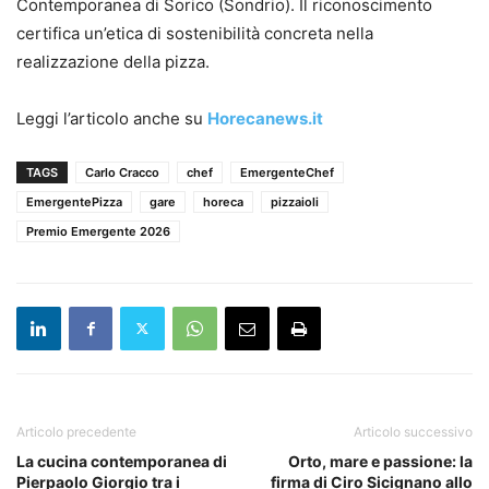
Contemporanea di Sorico (Sondrio). Il riconoscimento
certifica un’etica di sostenibilità concreta nella
realizzazione della pizza.
Leggi l’articolo anche su
Horecanews.it
TAGS
Carlo Cracco
chef
EmergenteChef
EmergentePizza
gare
horeca
pizzaioli
Premio Emergente 2026
Articolo precedente
Articolo successivo
La cucina contemporanea di
Orto, mare e passione: la
Pierpaolo Giorgio tra i
firma di Ciro Sicignano allo