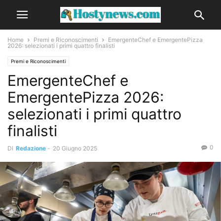
Home
Premi e Riconoscimenti
EmergenteChef e EmergentePizza
2026: selezionati i primi quattro finalisti
Premi e Riconoscimenti
EmergenteChef e
EmergentePizza 2026:
selezionati i primi quattro
finalisti
0
Di
Redazione
-
20 Giugno 2025