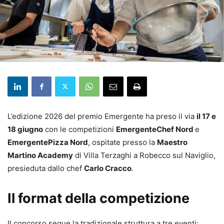
L’edizione 2026 del premio Emergente ha preso il via
il 17 e
18 giugno
con le competizioni
EmergenteChef Nord
e
EmergentePizza Nord
, ospitate presso la
Maestro
Martino Academy
di Villa Terzaghi a Robecco sul Naviglio,
presieduta dallo chef
Carlo Cracco
.
Il format della competizione
Il concorso segue la tradizionale struttura a tre eventi: