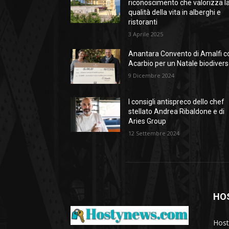
riconoscimento che valorizza l
qualità della vita in alberghi e
ristoranti
3 Aprile 2025
Anantara Convento di Amalfi c
Acarbio per un Natale biodiver
9 Dicembre 2024
I consigli antispreco dello chef
stellato Andrea Ribaldone e di
Aries Group
12 Settembre 2024
HO
Host