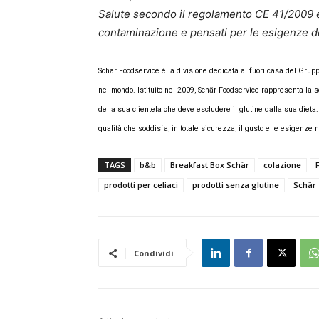
Salute secondo il regolamento CE 41/2009 e i
contaminazione e pensati per le esigenze d
Schär Foodservice è la divisione dedicata al fuori casa del Grup
nel mondo. Istituito nel 2009, Schär Foodservice rappresenta la so
della sua clientela che deve escludere il glutine dalla sua dieta
qualità che soddisfa, in totale sicurezza, il gusto e le esigenze nu
TAGS
b&b
Breakfast Box Schär
colazione
prodotti per celiaci
prodotti senza glutine
Schär
Condividi