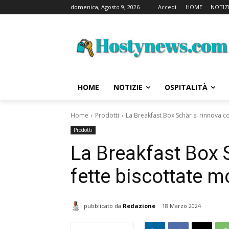
domenica, Agosto 9, 2026
Accedi
HOME
NOTIZ
HOME
NOTIZIE
OSPITALITÀ
Home
Prodotti
La Breakfast Box Schär si rinnova c
Prodotti
La Breakfast Box S
fette biscottate 
pubblicato da
Redazione
18 Marzo 2024