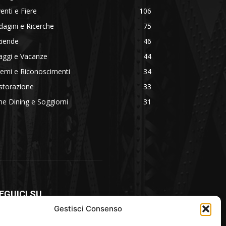
enti e Fiere
106
dagini e Ricerche
75
ziende
46
aggi e Vacanze
44
emi e Riconoscimenti
34
storazione
33
ne Dining e Soggiorni
31
EGUICI SU
Gestisci Consenso