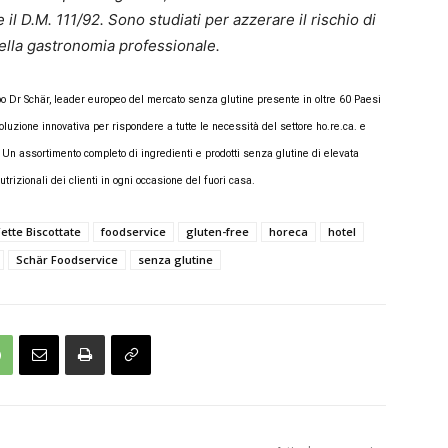
l D.M. 111/92. Sono studiati per azzerare il rischio di
ella gastronomia professionale.
po Dr Schär, leader europeo del mercato senza glutine presente in oltre 60 Paesi
luzione innovativa per rispondere a tutte le necessità del settore ho.re.ca. e
. Un assortimento completo di ingredienti e prodotti senza glutine di elevata
trizionali dei clienti in ogni occasione del fuori casa.
Fette Biscottate
foodservice
gluten-free
horeca
hotel
Schär Foodservice
senza glutine