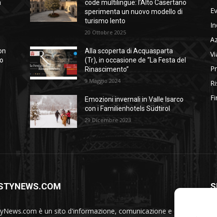
a
code multilingue: l’Alto Casertano
Ev
sperimenta un nuovo modello di
turismo lento
In
20 Ottobre 2025
A
on
Alla scoperta di Acquasparta
Vi
so
(Tr), in occasione de “La Festa del
Pr
Rinascimento”
9 Maggio 2024
Ri
Fi
Emozioni invernali in Valle Isarco
con i Familienhotels Südtirol
29 Dicembre 2023
STYNEWS.COM
S
yNews.com è un sito d'informazione, comunicazione e