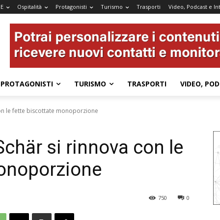
IE
Ospitalità
Protagonisti
Turismo
Trasporti
Video, Podcast e In
PROTAGONISTI
TURISMO
TRASPORTI
VIDEO, POD
on le fette biscottate monoporzione
chär si rinnova con le
monoporzione
750
0