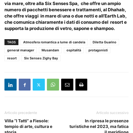
via mare, oltre alla Six Senses Spa, che offre un ampio
numero di pacchetti benessere e trattamenti, al Dhahab,
che offre viaggi in mare di una o due notti e all’Earth Lab,
che comunica chiaramente i dati di consumo del resort e
supporta la produzione di vetro, sapone e shampoo.
TAGS
Atmosfera romantica a lume di candela
Diletta Guarino
general manager
Musandam
ospitalità
protagonisti
resort
Six Senses Zighy Bay
Articolo precedente
Articolo successivo
Villa “I Tatti” a Fiesole:
In ripresa le presenze
tempio di arte, cultura e
turistiche nel 2023, ma fatica
storia
il meridione