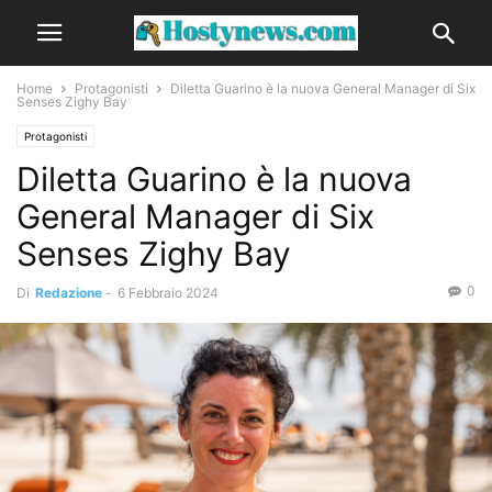
Home
Protagonisti
Diletta Guarino è la nuova General Manager di Six
Senses Zighy Bay
Protagonisti
Diletta Guarino è la nuova
General Manager di Six
Senses Zighy Bay
0
Di
Redazione
-
6 Febbraio 2024