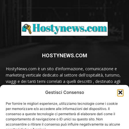
HOSTYNEWS.COM
HostyNews.com è un sito d'informazione, comunicazione e
marketing verticale dedicato al settore dell'ospitalità, turismo,
viaggi e dei tanti temi correlati a quelli descritti , destinato agli
appassionati e ai professionisti del comparto.
Gestisci Consenso
Contatti:
redazione@hostynews.com
Per fornire le migliori esperienze, utilizziamo tecnologie come i cookie
per memorizzare e/o accedere alle informazioni del dispositivo. Il
consenso a queste tecnologie ci permetterà di elaborare dati come il
comportamento di navigazione o ID unici su questo sito. Non
SEGUICI SU
acconsentire o ritirare il consenso può influire negativamente su alcune