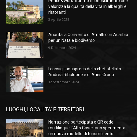
Peace&Work: il primo riconoscimento che
valorizza la qualità della vita in alberghi e
ristoranti
3 Aprile 2025
Anantara Convento di Amalfi con Acarbio
per un Natale biodiverso
9 Dicembre 2024
I consigli antispreco dello chef stellato
Andrea Ribaldone e di Aries Group
12 Settembre 2024
LUOGHI, LOCALITA' E TERRITORI
Narrazione partecipata e QR code
multilingue: l’Alto Casertano sperimenta
un nuovo modello di turismo lento