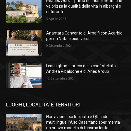
Peace&Work: il primo riconoscimento che
valorizza la qualità della vita in alberghi e
ristoranti
3 Aprile 2025
Anantara Convento di Amalfi con Acarbio
per un Natale biodiverso
9 Dicembre 2024
I consigli antispreco dello chef stellato
Andrea Ribaldone e di Aries Group
12 Settembre 2024
LUOGHI, LOCALITA' E TERRITORI
Narrazione partecipata e QR code
multilingue: l’Alto Casertano sperimenta
un nuovo modello di turismo lento