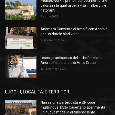
Peace&Work: il primo riconoscimento che
valorizza la qualità della vita in alberghi e
ristoranti
3 Aprile 2025
Anantara Convento di Amalfi con Acarbio
per un Natale biodiverso
9 Dicembre 2024
I consigli antispreco dello chef stellato
Andrea Ribaldone e di Aries Group
12 Settembre 2024
LUOGHI, LOCALITA' E TERRITORI
Narrazione partecipata e QR code
multilingue: l’Alto Casertano sperimenta
un nuovo modello di turismo lento