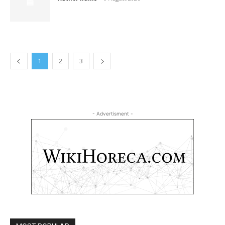
1
2
3
- Advertisment -