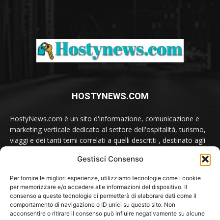
HOSTYNEWS.COM
HostyNews.com è un sito d'informazione, comunicazione e
marketing verticale dedicato al settore dell'ospitalità, turismo,
viaggi e dei tanti temi correlati a quelli descritti , destinato agli
appassionati e ai professionisti del comparto.
Gestisci Consenso
Contatti:
redazione@hostynews.com
Per fornire le migliori esperienze, utilizziamo tecnologie come i cookie
per memorizzare e/o accedere alle informazioni del dispositivo. Il
consenso a queste tecnologie ci permetterà di elaborare dati come il
comportamento di navigazione o ID unici su questo sito. Non
SEGUICI SU
acconsentire o ritirare il consenso può influire negativamente su alcune