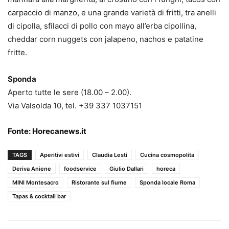
carpaccio di manzo, e una grande varietà di fritti, tra anelli
di cipolla, sfilacci di pollo con mayo all’erba cipollina,
cheddar corn nuggets con jalapeno, nachos e patatine
fritte.
Sponda
Aperto tutte le sere (18.00 – 2.00).
Via Valsolda 10, tel. +39 337 1037151
Fonte:
Horecanews.it
TAGS
Aperitivi estivi
Claudia Lesti
Cucina cosmopolita
Deriva Aniene
foodservice
Giulio Dallari
horeca
MINI Montesacro
Ristorante sul fiume
Sponda locale Roma
Tapas & cocktail bar