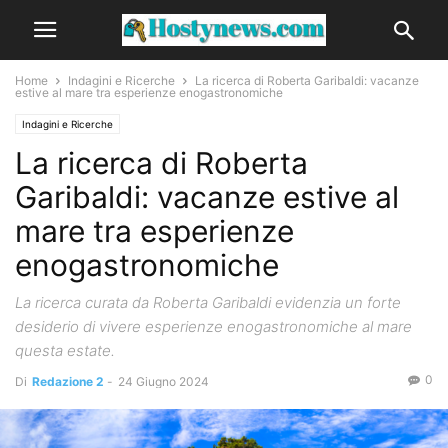
Home
Indagini e Ricerche
La ricerca di Roberta Garibaldi: vacanze
estive al mare tra esperienze enogastronomiche
Indagini e Ricerche
La ricerca di Roberta
Garibaldi: vacanze estive al
mare tra esperienze
enogastronomiche
La ricerca curata da Roberta Garibaldi evidenzia un forte
desiderio di vivere esperienze enogastronomiche al mare
questa estate.
0
Di
Redazione 2
-
24 Giugno 2024