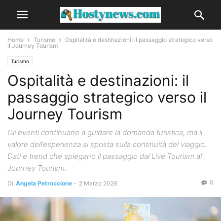
Home
Turismo
Ospitalità e destinazioni: il passaggio strategico verso
il Journey Tourism
Turismo
Ospitalità e destinazioni: il
passaggio strategico verso il
Journey Tourism
Gli eventi continuano a guidare la domanda turistica, ma il
valore dell’esperienza si sposta sulla continuità del viaggio.
Dati e trend che spiegano il passaggio dal Live Tourism al
Journey Tourism.
0
Di
Angela Petroccione
-
2 Marzo 2026