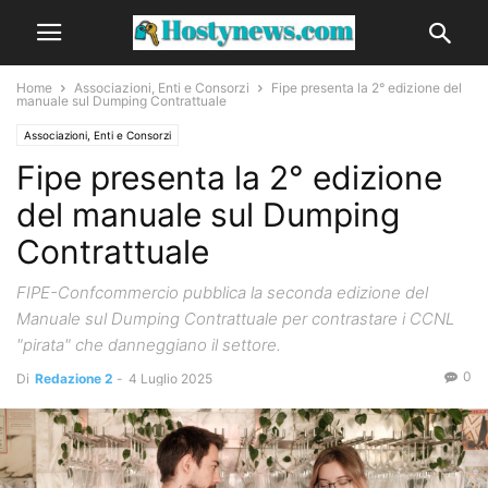
Home
Associazioni, Enti e Consorzi
Fipe presenta la 2° edizione del
manuale sul Dumping Contrattuale
Associazioni, Enti e Consorzi
Fipe presenta la 2° edizione
del manuale sul Dumping
Contrattuale
FIPE-Confcommercio pubblica la seconda edizione del
Manuale sul Dumping Contrattuale per contrastare i CCNL
"pirata" che danneggiano il settore.
0
Di
Redazione 2
-
4 Luglio 2025