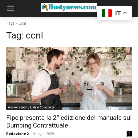
IT
Tags
Ccnl
Tag:
ccnl
Associazioni, Enti e Consorzi
Fipe presenta la 2° edizione del manuale sul
Dumping Contrattuale
Redazione 2
-
4 Luglio 2025
0