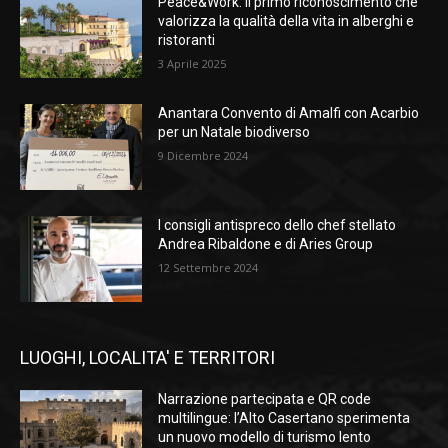
Peace&Work: il primo riconoscimento che
valorizza la qualità della vita in alberghi e
ristoranti
3 Aprile 2025
Anantara Convento di Amalfi con Acarbio
per un Natale biodiverso
9 Dicembre 2024
I consigli antispreco dello chef stellato
Andrea Ribaldone e di Aries Group
12 Settembre 2024
LUOGHI, LOCALITA' E TERRITORI
Narrazione partecipata e QR code
multilingue: l’Alto Casertano sperimenta
un nuovo modello di turismo lento