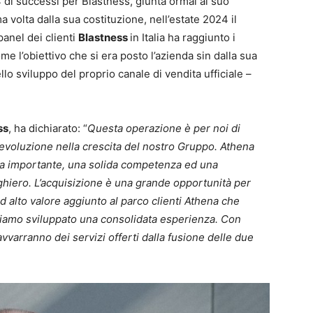
4 di successi per Blastness, giunta ormai al suo
ma volta dalla sua costituzione, nell’estate 2024 il
panel dei clienti
Blastness
in Italia ha raggiunto i
 l’obiettivo che si era posto l’azienda sin dalla sua
llo sviluppo del proprio canale di vendita ufficiale –
ss
, ha dichiarato: “
Questa operazione è per noi di
evoluzione nella crescita del nostro Gruppo. Athena
ria importante, una solida competenza ed una
hiero. L’acquisizione è una grande opportunità per
ad alto valore aggiunto al parco clienti Athena che
biamo sviluppato una consolidata esperienza. Con
avvarranno dei servizi offerti dalla fusione delle due