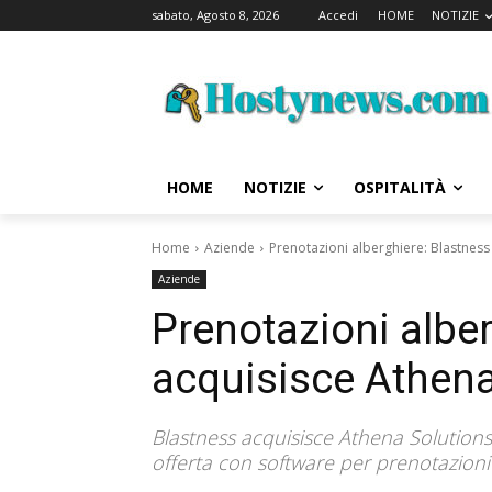
sabato, Agosto 8, 2026
Accedi
HOME
NOTIZIE
HOME
NOTIZIE
OSPITALITÀ
Home
Aziende
Prenotazioni alberghiere: Blastness
Aziende
Prenotazioni albe
acquisisce Athena
Blastness acquisisce Athena Solutions,
offerta con software per prenotazioni a