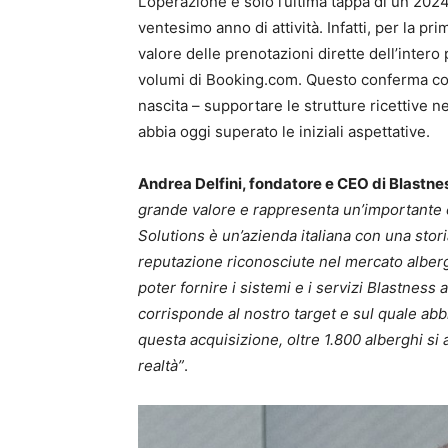
L’operazione è solo l’ultima tappa di un 202
ventesimo anno di attività. Infatti, per la pri
valore delle prenotazioni dirette dell’intero 
volumi di Booking.com. Questo conferma come
nascita – supportare le strutture ricettive ne
abbia oggi superato le iniziali aspettative.
Andrea Delfini, fondatore e CEO di Blastne
grande valore e rappresenta un’importante 
Solutions è un’azienda italiana con una sto
reputazione riconosciute nel mercato alberg
poter fornire i sistemi e i servizi Blastness 
corrisponde al nostro target e sul quale ab
questa acquisizione, oltre 1.800 alberghi si 
realtà”
.