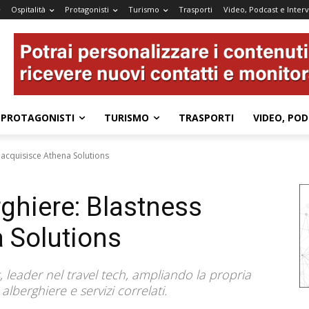
Ospitalità
Protagonisti
Turismo
Trasporti
Video, Podcast e Interv
PROTAGONISTI
TURISMO
TRASPORTI
VIDEO, POD
 acquisisce Athena Solutions
rghiere: Blastness
 Solutions
 leader nel travel tech, ampliando la propria
lberghiere e servizi correlati.