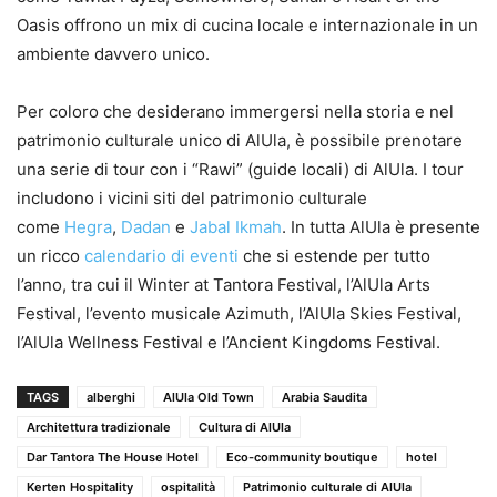
Oasis offrono un mix di cucina locale e internazionale in un
ambiente davvero unico.
Per coloro che desiderano immergersi nella storia e nel
patrimonio culturale unico di AlUla, è possibile prenotare
una serie di tour con i “Rawi” (guide locali) di AlUla. I tour
includono i vicini siti del patrimonio culturale
come
Hegra
,
Dadan
e
Jabal Ikmah
. In tutta AlUla è presente
un ricco
calendario di eventi
che si estende per tutto
l’anno, tra cui il Winter at Tantora Festival, l’AlUla Arts
Festival, l’evento musicale Azimuth, l’AlUla Skies Festival,
l’AlUla Wellness Festival e l’Ancient Kingdoms Festival.
TAGS
alberghi
AlUla Old Town
Arabia Saudita
Architettura tradizionale
Cultura di AlUla
Dar Tantora The House Hotel
Eco-community boutique
hotel
Kerten Hospitality
ospitalità
Patrimonio culturale di AlUla