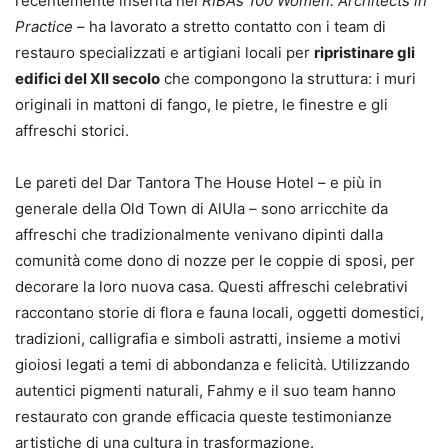
recentemente inserita nel
RIBA’s 100 Women: Architects in
Practice
– ha lavorato a stretto contatto con i team di
restauro specializzati e artigiani locali per
ripristinare gli
edifici del XII secolo
che compongono la struttura: i muri
originali in mattoni di fango, le pietre, le finestre e gli
affreschi storici.
Le pareti del Dar Tantora The House Hotel – e più in
generale della Old Town di AlUla – sono arricchite da
affreschi che tradizionalmente venivano dipinti dalla
comunità come dono di nozze per le coppie di sposi, per
decorare la loro nuova casa. Questi affreschi celebrativi
raccontano storie di flora e fauna locali, oggetti domestici,
tradizioni, calligrafia e simboli astratti, insieme a motivi
gioiosi legati a temi di abbondanza e felicità. Utilizzando
autentici pigmenti naturali, Fahmy e il suo team hanno
restaurato con grande efficacia queste testimonianze
artistiche di una cultura in trasformazione.