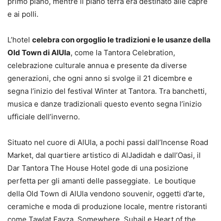
primo piano, mentre il piano terra era destinato alle capre
e ai polli.
L’hotel
celebra con orgoglio le tradizioni e le usanze della
Old Town di AlUla
, come la Tantora Celebration,
celebrazione culturale annua e presente da diverse
generazioni, che ogni anno si svolge il 21 dicembre e
segna l’inizio del festival Winter at Tantora. Tra banchetti,
musica e danze tradizionali questo evento segna l’inizio
ufficiale dell’inverno.
Situato nel cuore di AlUla, a pochi passi dall’Incense Road
Market, dal quartiere artistico di AlJadidah e dall’Oasi, il
Dar Tantora The House Hotel gode di una posizione
perfetta per gli amanti delle passeggiate. Le boutique
della Old Town di AlUla vendono souvenir, oggetti d’arte,
ceramiche e moda di produzione locale, mentre ristoranti
come Tawlat Fayza, Somewhere, Suhail e Heart of the