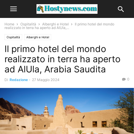
Home
Ospitalità
Alberghi e Hotel
Il primo hotel del mondo
realizzato in terra ha aperto ad AlUla,...
Ospitalità
Alberghi e Hotel
Il primo hotel del mondo
realizzato in terra ha aperto
ad AlUla, Arabia Saudita
0
Di
Redazione
-
27 Maggio 2024