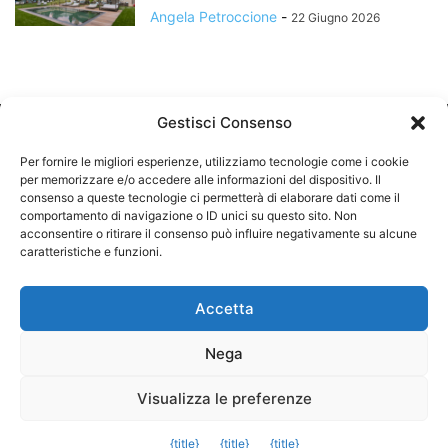
Angela Petroccione
-
22 Giugno 2026
Gestisci Consenso
Per fornire le migliori esperienze, utilizziamo tecnologie come i cookie
per memorizzare e/o accedere alle informazioni del dispositivo. Il
consenso a queste tecnologie ci permetterà di elaborare dati come il
comportamento di navigazione o ID unici su questo sito. Non
CHI SIAMO
acconsentire o ritirare il consenso può influire negativamente su alcune
caratteristiche e funzioni.
SEGUICI
Accetta
Nega
©
Visualizza le preferenze
Exit mobile version
{title}
{title}
{title}