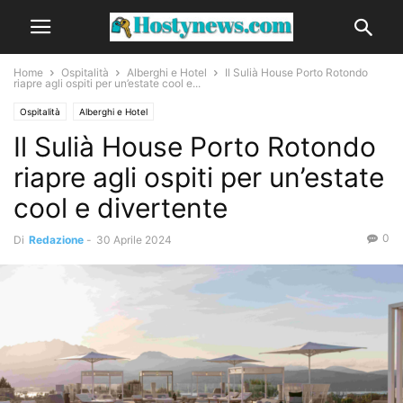
Home
Ospitalità
Alberghi e Hotel
Il Sulià House Porto Rotondo
riapre agli ospiti per un’estate cool e...
Ospitalità
Alberghi e Hotel
Il Sulià House Porto Rotondo
riapre agli ospiti per un’estate
cool e divertente
0
Di
Redazione
-
30 Aprile 2024