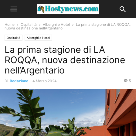
Home
Ospitalità
Alberghi e Hotel
La prima stagione di LA ROQQA,
nuova destinazione nell’Argentario
Ospitalità
Alberghi e Hotel
La prima stagione di LA
ROQQA, nuova destinazione
nell’Argentario
0
Di
Redazione
-
4 Marzo 2024