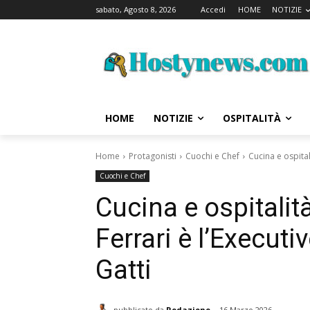
sabato, Agosto 8, 2026
Accedi
HOME
NOTIZIE
HOME
NOTIZIE
OSPITALITÀ
Home
Protagonisti
Cuochi e Chef
Cucina e ospital
Cuochi e Chef
Cucina e ospitalità
Ferrari è l’Executi
Gatti
pubblicato da
Redazione
16 Marzo 2026