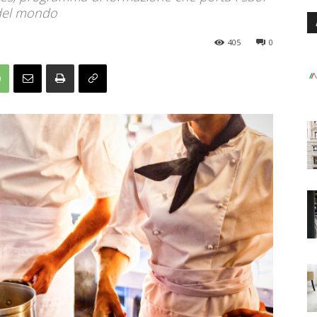
i del mondo
405
0