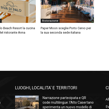
e
Ristorazione
alo Beach Resort la cucina
Paper Moon sceglie Porto Cervo per
 del ristorante Anna
la sua seconda sede italiana
LUOGHI, LOCALITA' E TERRITORI
C
Narrazione partecipata e QR
Al
a
code multilingue: l’Alto Casertano
Ev
sperimenta un nuovo modello di