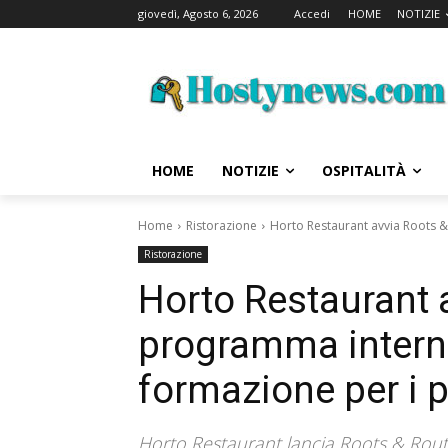
giovedì, Agosto 6, 2026
Accedi
HOME
NOTIZIE
HOME
NOTIZIE
OSPITALITÀ
Home
Ristorazione
Horto Restaurant avvia Roots &
Ristorazione
Horto Restaurant 
programma intern
formazione per i p
Horto Restaurant lancia Roots & Rout