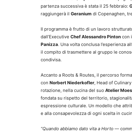
partenza successiva è stata il 25 febbraio:
G
raggiungerà il
Geranium
di Copenaghen, tre
Il programma è frutto di un lavoro strutturato
dall’Executive
Chef Alessandro Pinton
con i
Panizza
. Una volta conclusa l’esperienza all
il compito di trasmettere al gruppo le cono
condivisa.
Accanto a Roots & Routes, il percorso form
con
Norbert Niederkofler
, Head of Culinary
rotazione, nella cucina del suo
Atelier Moe
fondata su rispetto del territorio, stagionalit
espressione culturale. Un modello che attrib
e alla consapevolezza di ogni scelta in cuci
“Quando abbiamo dato vita a Horto
— comme