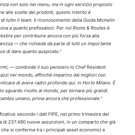
lenza non solo nei menu, ma in ogni servizio proposto
ne alle scelte dei prodotti, questo intento è
i tutto il team. Il riconoscimento della Guida Michelin
sona a quanto prefissatoci. Per noi Roots & Routes è
estire per contribuire ancora con più forza alla
anizza — che richiede da parte di tutti un importante
ce di dare quanto auspicato.”
ermi
; — condivide il suo pensiero lo Chef Resident
gazzi nel mondo, affinché imparino dai migliori con
ticare di avere radici profonde qui, in Horto Milano. È
lo sguardo rivolto al mondo, per tornare più grandi.
cambio umano, prima ancora che professionale.”
ficativa: secondo i dati FIPE, nel primo trimestre del
 di 237.480 nuove assunzioni, in un comparto che già
 che si conferma tra i principali asset economici e