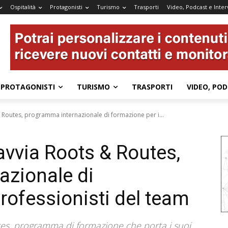
Ospitalità
Protagonisti
Turismo
Trasporti
Video, Podcast e Inter
PROTAGONISTI
TURISMO
TRASPORTI
VIDEO, POD
 Routes, programma internazionale di formazione per i...
avvia Roots & Routes,
azionale di
rofessionisti del team
es, programma di formazione che porta i suoi