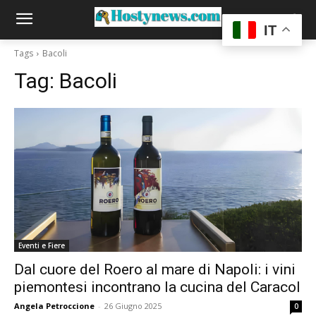
IT
Tags
Bacoli
Tag:
Bacoli
Eventi e Fiere
Dal cuore del Roero al mare di Napoli: i vini
piemontesi incontrano la cucina del Caracol
Angela Petroccione
-
26 Giugno 2025
0