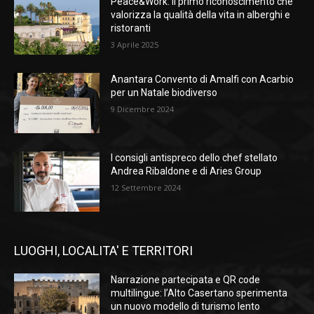
Peace&Work: il primo riconoscimento che
valorizza la qualità della vita in alberghi e
ristoranti
3 Aprile 2025
Anantara Convento di Amalfi con Acarbio
per un Natale biodiverso
9 Dicembre 2024
I consigli antispreco dello chef stellato
Andrea Ribaldone e di Aries Group
12 Settembre 2024
LUOGHI, LOCALITA' E TERRITORI
Narrazione partecipata e QR code
multilingue: l’Alto Casertano sperimenta
un nuovo modello di turismo lento