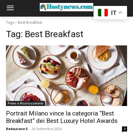
IT
Tags
Best Breakfast
Tag:
Best Breakfast
Premi e Riconoscimenti
Portrait Milano vince la categoria “Best
Breakfast” dei Best Luxury Hotel Awards
Redazione 5
-
26 Settembre 2024
0