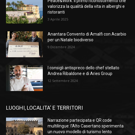
Peace&Work: il primo riconoscimento che
valorizza la qualità della vita in alberghi e
ristoranti
3 Aprile 2025
Anantara Convento di Amalfi con Acarbio
per un Natale biodiverso
9 Dicembre 2024
I consigli antispreco dello chef stellato
Andrea Ribaldone e di Aries Group
12 Settembre 2024
LUOGHI, LOCALITA' E TERRITORI
Narrazione partecipata e QR code
multilingue: l’Alto Casertano sperimenta
un nuovo modello di turismo lento