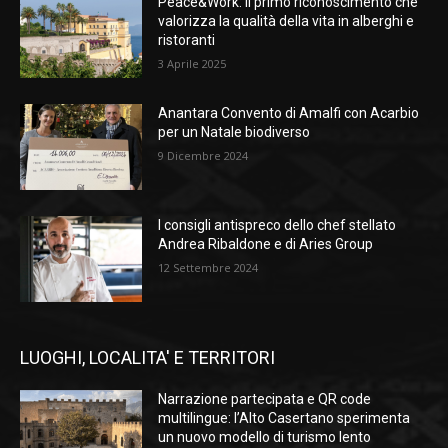
Peace&Work: il primo riconoscimento che
valorizza la qualità della vita in alberghi e
ristoranti
3 Aprile 2025
Anantara Convento di Amalfi con Acarbio
per un Natale biodiverso
9 Dicembre 2024
I consigli antispreco dello chef stellato
Andrea Ribaldone e di Aries Group
12 Settembre 2024
LUOGHI, LOCALITA' E TERRITORI
Narrazione partecipata e QR code
multilingue: l’Alto Casertano sperimenta
un nuovo modello di turismo lento