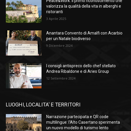
Peace&Work: il primo riconoscimento che
valorizza la qualità della vita in alberghi e
ristoranti
3 Aprile 2025
Anantara Convento di Amalfi con Acarbio
per un Natale biodiverso
9 Dicembre 2024
I consigli antispreco dello chef stellato
Andrea Ribaldone e di Aries Group
12 Settembre 2024
LUOGHI, LOCALITA' E TERRITORI
Narrazione partecipata e QR code
multilingue: l’Alto Casertano sperimenta
un nuovo modello di turismo lento