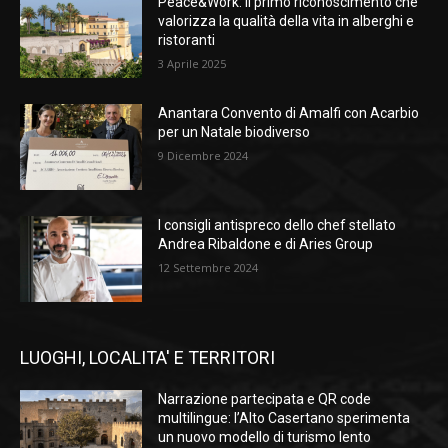
Peace&Work: il primo riconoscimento che
valorizza la qualità della vita in alberghi e
ristoranti
3 Aprile 2025
Anantara Convento di Amalfi con Acarbio
per un Natale biodiverso
9 Dicembre 2024
I consigli antispreco dello chef stellato
Andrea Ribaldone e di Aries Group
12 Settembre 2024
LUOGHI, LOCALITA' E TERRITORI
Narrazione partecipata e QR code
multilingue: l’Alto Casertano sperimenta
un nuovo modello di turismo lento