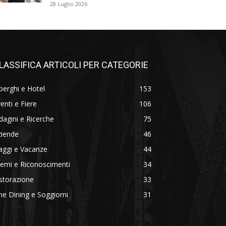
28 Luglio 2026
LASSIFICA ARTICOLI PER CATEGORIE
berghi e Hotel
153
enti e Fiere
106
dagini e Ricerche
75
ziende
46
aggi e Vacanze
44
emi e Riconoscimenti
34
storazione
33
ne Dining e Soggiorni
31