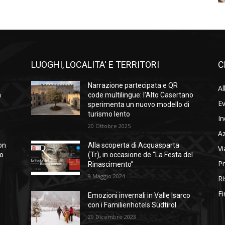
LUOGHI, LOCALITA' E TERRITORI
C
Narrazione partecipata e QR
Al
a
code multilingue: l’Alto Casertano
Ev
sperimenta un nuovo modello di
turismo lento
In
20 Ottobre 2025
A
on
Alla scoperta di Acquasparta
Vi
so
(Tr), in occasione de “La Festa del
Pr
Rinascimento”
9 Maggio 2024
Ri
Fi
Emozioni invernali in Valle Isarco
con i Familienhotels Südtirol
29 Dicembre 2023