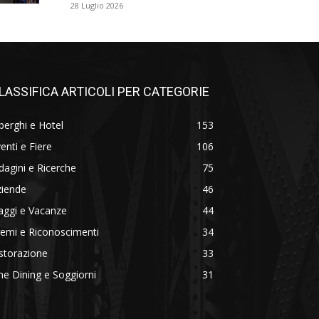
28 Luglio 2026
LASSIFICA ARTICOLI PER CATEGORIE
berghi e Hotel
153
enti e Fiere
106
dagini e Ricerche
75
ziende
46
aggi e Vacanze
44
emi e Riconoscimenti
34
storazione
33
ne Dining e Soggiorni
31