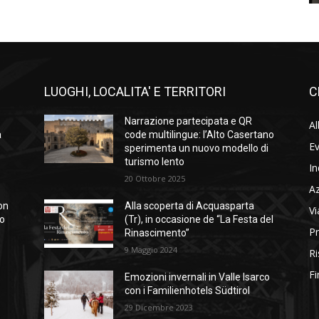
LUOGHI, LOCALITA' E TERRITORI
C
Narrazione partecipata e QR
Al
a
code multilingue: l’Alto Casertano
Ev
sperimenta un nuovo modello di
turismo lento
In
20 Ottobre 2025
A
on
Alla scoperta di Acquasparta
Vi
so
(Tr), in occasione de “La Festa del
Pr
Rinascimento”
9 Maggio 2024
Ri
Fi
Emozioni invernali in Valle Isarco
con i Familienhotels Südtirol
29 Dicembre 2023