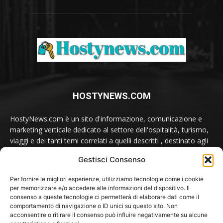
HOSTYNEWS.COM
HostyNews.com è un sito d'informazione, comunicazione e
marketing verticale dedicato al settore dell'ospitalità, turismo,
viaggi e dei tanti temi correlati a quelli descritti , destinato agli
appassionati e ai professionisti del comparto.
Gestisci Consenso
Contatti:
redazione@hostynews.com
Per fornire le migliori esperienze, utilizziamo tecnologie come i cookie
per memorizzare e/o accedere alle informazioni del dispositivo. Il
consenso a queste tecnologie ci permetterà di elaborare dati come il
comportamento di navigazione o ID unici su questo sito. Non
SEGUICI SU
acconsentire o ritirare il consenso può influire negativamente su alcune