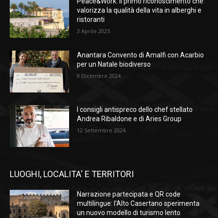
Peace&Work: il primo riconoscimento che
valorizza la qualità della vita in alberghi e
ristoranti
3 Aprile 2025
Anantara Convento di Amalfi con Acarbio
per un Natale biodiverso
9 Dicembre 2024
I consigli antispreco dello chef stellato
Andrea Ribaldone e di Aries Group
12 Settembre 2024
LUOGHI, LOCALITA' E TERRITORI
Narrazione partecipata e QR code
multilingue: l’Alto Casertano sperimenta
un nuovo modello di turismo lento