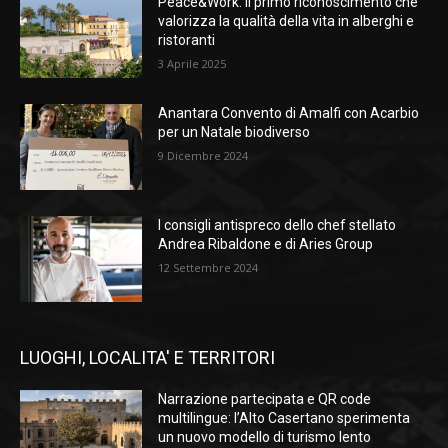
Peace&Work: il primo riconoscimento che
valorizza la qualità della vita in alberghi e
ristoranti
3 Aprile 2025
Anantara Convento di Amalfi con Acarbio
per un Natale biodiverso
9 Dicembre 2024
I consigli antispreco dello chef stellato
Andrea Ribaldone e di Aries Group
12 Settembre 2024
LUOGHI, LOCALITA' E TERRITORI
Narrazione partecipata e QR code
multilingue: l’Alto Casertano sperimenta
un nuovo modello di turismo lento