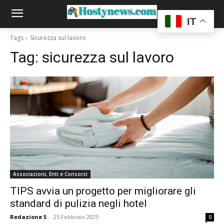
IT
Tags
Sicurezza sul lavoro
Tag:
sicurezza sul lavoro
Associazioni, Enti e Consorzi
TIPS avvia un progetto per migliorare gli
standard di pulizia negli hotel
Redazione 5
-
25 Febbraio 2025
0