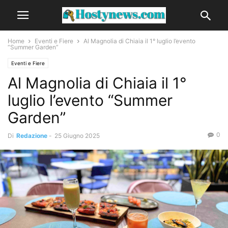
Home
Eventi e Fiere
Al Magnolia di Chiaia il 1° luglio l’evento
“Summer Garden”
Eventi e Fiere
Al Magnolia di Chiaia il 1°
luglio l’evento “Summer
Garden”
0
Di
Redazione
-
25 Giugno 2025