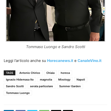
Tommaso Luongo e Sandro Scotti
Leggi l’articolo anche su
Horecanews.it
e
CanaleVino.it
TAGS
Antonio Chirico
Chiaia
horeca
Ignacio Hidemasa Ito
magnolia
Mixology
Napoli
Sandro Scotti
serata particolare
Summer Garden
Tommaso Luongo