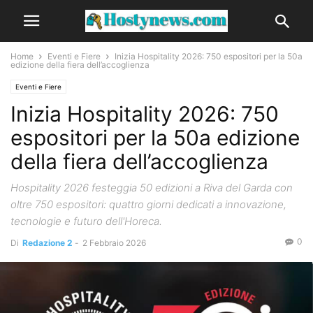
Home
Eventi e Fiere
Inizia Hospitality 2026: 750 espositori per la 50a
edizione della fiera dell’accoglienza
Eventi e Fiere
Inizia Hospitality 2026: 750
espositori per la 50a edizione
della fiera dell’accoglienza
Hospitality 2026 festeggia 50 edizioni a Riva del Garda con
oltre 750 espositori: quattro giorni dedicati a innovazione,
tecnologie e futuro dell'Horeca.
0
Di
Redazione 2
-
2 Febbraio 2026