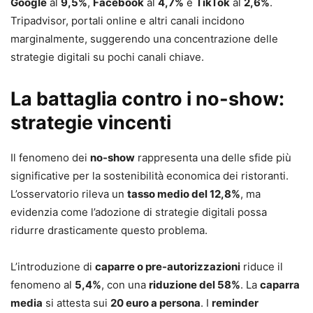
Google
al
9,5%
,
Facebook
al
4,7%
e
TikTok
al
2,6%
.
Tripadvisor, portali online e altri canali incidono
marginalmente, suggerendo una concentrazione delle
strategie digitali su pochi canali chiave.
La battaglia contro i no-show:
strategie vincenti
Il fenomeno dei
no-show
rappresenta una delle sfide più
significative per la sostenibilità economica dei ristoranti.
L’osservatorio rileva un
tasso medio del 12,8%
, ma
evidenzia come l’adozione di strategie digitali possa
ridurre drasticamente questo problema.
L’introduzione di
caparre o pre-autorizzazioni
riduce il
fenomeno al
5,4%
, con una
riduzione del 58%
. La
caparra
media
si attesta sui
20 euro a persona
. I
reminder