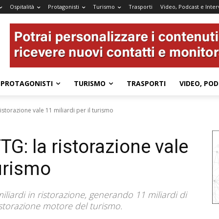
Ospitalità
Protagonisti
Turismo
Trasporti
Video, Podcast e Inter
PROTAGONISTI
TURISMO
TRASPORTI
VIDEO, POD
istorazione vale 11 miliardi per il turismo
TG: la ristorazione vale
turismo
iliardi in ristorazione, generando 11 miliardi di
istorazione motore del turismo.