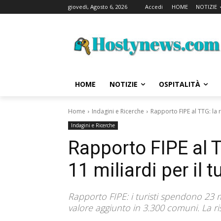
giovedì, Agosto 6, 2026
Accedi
HOME
NOTIZIE
HOME
NOTIZIE
OSPITALITÀ
Home
Indagini e Ricerche
Rapporto FIPE al TTG: la r
Indagini e Ricerche
Rapporto FIPE al T
11 miliardi per il 
Rapporto FIPE: i turisti spendono 23 m
valore aggiunto in 3.300 comuni. La r