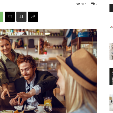
487
0