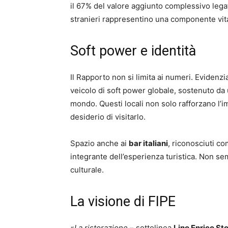
il 67% del valore aggiunto complessivo legat
stranieri rappresentino una componente vital
Soft power e identità
Il Rapporto non si limita ai numeri. Evidenzi
veicolo di soft power globale, sostenuto da un
mondo. Questi locali non solo rafforzano l
desiderio di visitarlo.
Spazio anche ai
bar italiani
, riconosciuti c
integrante dell’esperienza turistica. Non semp
culturale.
La visione di FIPE
«
La ristorazione
– sottolinea
Lino Enrico St