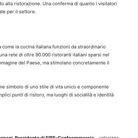
o alla ristorazione. Una conferma di quanto i visitatori
e per il settore.
a come la cucina italiana funzioni da straordinario
a rete di oltre 90.000 ristoranti italiani sparsi nel
’immagine del Paese, ma stimolano concretamente il
ome simbolo di uno stile di vita unico e componente
lici punti di ristoro, ma luoghi di socialità e identità
oppani, Presidente di FIPE-Confcommercio
–
valorizza