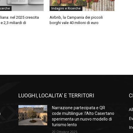
icerche
Indagini e Ricerche
aliana: nel 2025 crescita
Airbnb, la Campania dei piccoli
 e 2,3 miliardi di
borghi vale 40 milioni di euro
LUOGHI, LOCALITA' E TERRITORI
C
Narrazione partecipata e QR
Al
a
code multilingue: l’Alto Casertano
Ev
sperimenta un nuovo modello di
turismo lento
In
20 Ottobre 2025