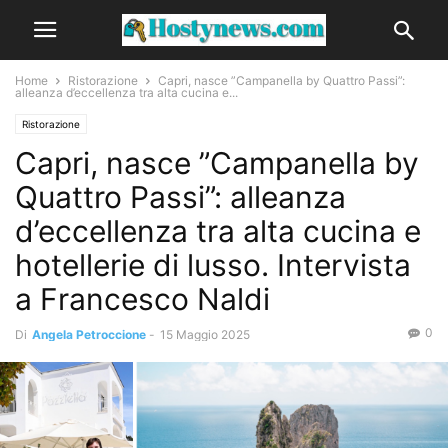
Home
Ristorazione
Capri, nasce ”Campanella by Quattro Passi”:
alleanza d’eccellenza tra alta cucina e...
Ristorazione
Capri, nasce ”Campanella by
Quattro Passi”: alleanza
d’eccellenza tra alta cucina e
hotellerie di lusso. Intervista
a Francesco Naldi
0
Di
Angela Petroccione
-
15 Maggio 2025