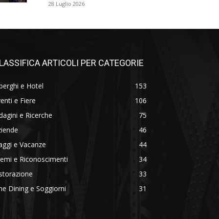
28 Luglio 2026
LASSIFICA ARTICOLI PER CATEGORIE
berghi e Hotel
153
enti e Fiere
106
dagini e Ricerche
75
ziende
46
aggi e Vacanze
44
emi e Riconoscimenti
34
storazione
33
ne Dining e Soggiorni
31