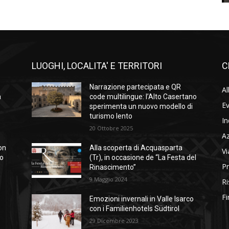
LUOGHI, LOCALITA' E TERRITORI
C
Narrazione partecipata e QR
Al
a
code multilingue: l’Alto Casertano
Ev
sperimenta un nuovo modello di
turismo lento
In
20 Ottobre 2025
A
on
Alla scoperta di Acquasparta
Vi
so
(Tr), in occasione de “La Festa del
Pr
Rinascimento”
9 Maggio 2024
Ri
Fi
Emozioni invernali in Valle Isarco
con i Familienhotels Südtirol
29 Dicembre 2023